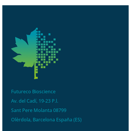
Futureco Bioscience
Av. del Cadí, 19-23 P.l.
Sant Pere Molanta 08799
Olèrdola, Barcelona España (ES)