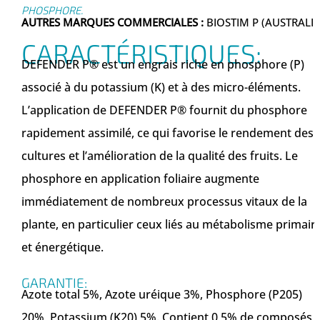
PHOSPHORE.
AUTRES MARQUES COMMERCIALES :
BIOSTIM P (AUSTRALIE
CARACTÉRISTIQUES:
DEFENDER P® est un engrais riche en phosphore (P)
associé à du potassium (K) et à des micro-éléments.
L’application de DEFENDER P® fournit du phosphore
rapidement assimilé, ce qui favorise le rendement des
cultures et l’amélioration de la qualité des fruits. Le
phosphore en application foliaire augmente
immédiatement de nombreux processus vitaux de la
plante, en particulier ceux liés au métabolisme primair
et énergétique.
GARANTIE:
Azote total 5%, Azote uréique 3%, Phosphore (P205)
20%, Potassium (K20) 5%. Contient 0,5% de composés 