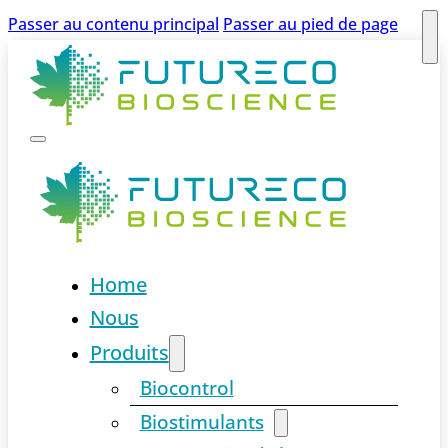
Passer au contenu principal
Passer au pied de page
Home
Nous
Produits
Biocontrol
Biostimulants