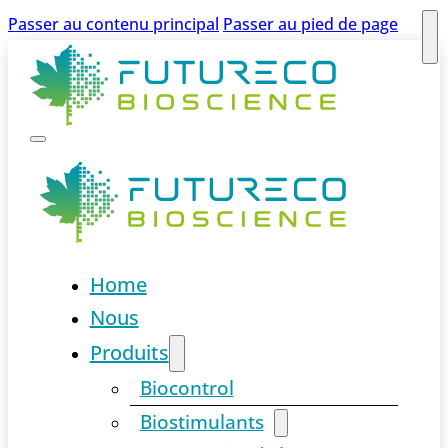
Passer au contenu principal
Passer au pied de page
Home
Nous
Produits
Biocontrol
Biostimulants