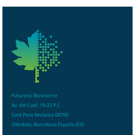
Futureco Bioscience
Av. del Cadí, 19-23 P.l.
Sant Pere Molanta 08799
Olèrdola, Barcelona España (ES)