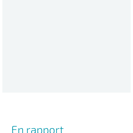
Av. del Cadí, 19-23 P.l.
Sant Pere Molanta 08799
Olèrdola, Barcelona España (ES)
info@futurecobioscience.com
+34 938 182 891
En rapport